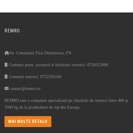
REMRO
Str. Constantin Ticu Dumitrescu, FN
Comenzi piese, accesorii si inchirieri remorci: 0754313990
Comenzi remorci: 0752356160
contact@remro.ro
REMRO este o companie specializată pe vânzările de remorci între 400 și
3500 kg de la producători de top din Europa.
MAI MULTE DETALII