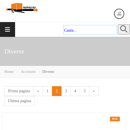
Diverse
Home
Accesorii
Diverse
(current)
Prima pagina
«
1
2
3
4
5
»
Ultima pagina
NOU