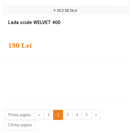
VEZI DETALII
Lada scule WELVET 400
190 Lei
(current)
Prima pagina
«
1
2
3
4
5
»
Ultima pagina