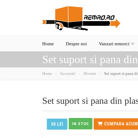
Home
Despre noi
Vanzari remorci
Set suport si pana di
Home
Accesorii
Diverse
Set suport si pana di
Set suport si pana din pla
IN STOC
CUMPARA ACUM
30 LEI