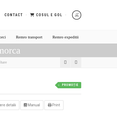
CONTACT
COSUL E GOL
orci
Remro transport
Remro expeditii
emorca
hare
PROMOȚIE
ere detalii
Manual
Print