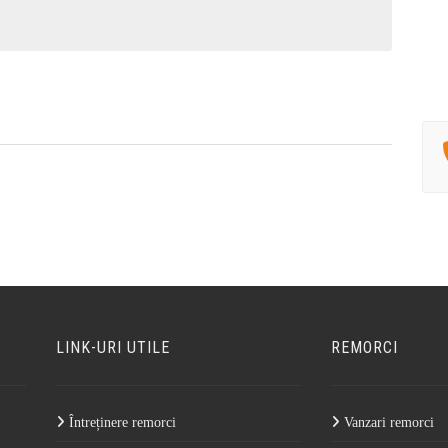
LINK-URI UTILE
REMORCI
Întreținere remorci
Vanzari remorci