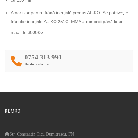
cu 150 mm
Amortizor pentru frână inerțială produs AL-KO. Se potrivește
frânelor inerțiale AL-KO 251G. MMA a remorcii până la un
max. de 3000KG.
0754 313 990
Detalii telefonice
REMRO
Str. Constantin Ticu Dumitrescu, FN