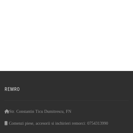
REMRO
Str. Constantin Ticu Dumitrescu, FN
Comenzi piese, accesorii si inchirieri remorci: 0754313990