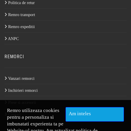
Politica de retur
Remro transport
Remro expeditii
ANPC
REMORCI
Vanzari remorci
Inchirieri remorci
Piese si accesorii
Remro utilizeaza cookies
Am inteles
Contact
pentru a personaliza si
imbunatati experienta ta pe
Website-ul nostru. Am actualizat
politica de