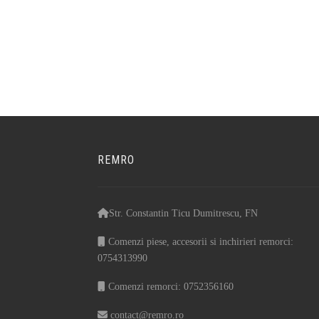
REMRO
Str. Constantin Ticu Dumitrescu, FN
Comenzi piese, accesorii si inchirieri remorci:
0754313990
Comenzi remorci: 0752356160
contact@remro.ro