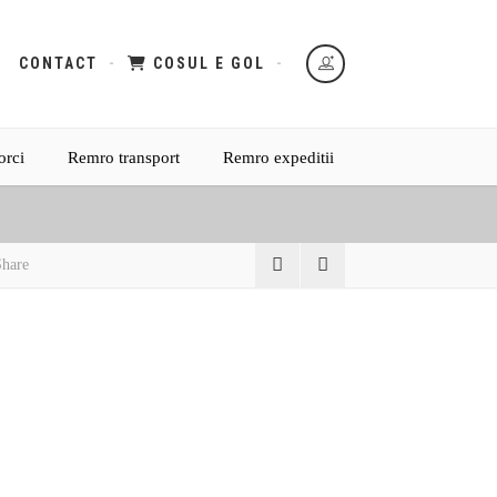
CONTACT
COSUL E GOL
orci
Remro transport
Remro expeditii
hare