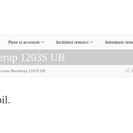
Piese si accesorii
Inchirieri remorci
Intretinere rem
erup 1203S UB
 noua Brenderup 1203S UB
S
il.