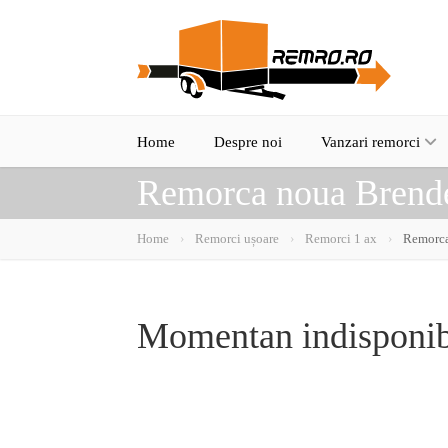
Home
Despre noi
Vanzari remorci
Remorca noua Brend
Home
Remorci ușoare
Remorci 1 ax
Remorca
Momentan indisponib